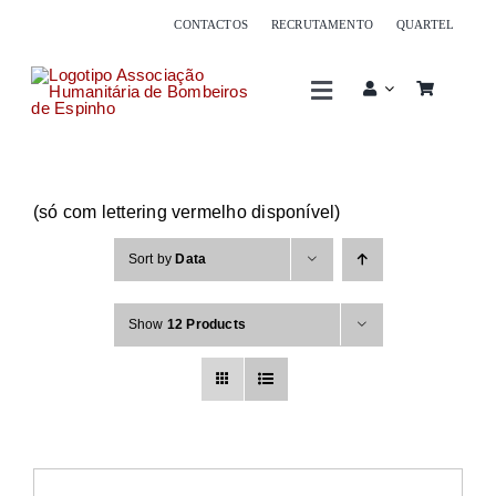
Skip
CONTACTOS
RECRUTAMENTO
QUARTEL
to
content
Toggle
Navigation
Associação
(só com lettering vermelho disponível)
Corpo de bombeiros
Sort by
Data
Serviços
Show
12 Products
Sócios
Oferta formativa