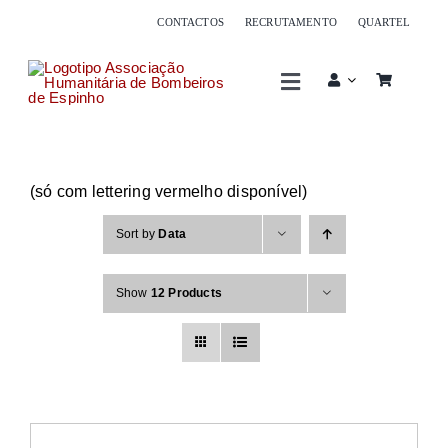
Skip
CONTACTOS
RECRUTAMENTO
QUARTEL
to
content
Toggle
Navigation
Associação
(só com lettering vermelho disponível)
Corpo de bombeiros
Sort by
Data
Serviços
Show
12 Products
Sócios
Oferta formativa