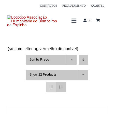
Skip
CONTACTOS
RECRUTAMENTO
QUARTEL
to
content
Toggle
Navigation
Associação
(só com lettering vermelho disponível)
Corpo de bombeiros
Sort by
Preço
Serviços
Show
12 Products
Sócios
Oferta formativa