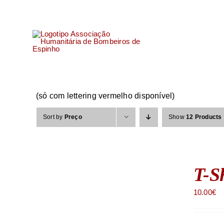
Skip
to
content
(só com lettering vermelho disponível)
Sort by
Preço
Show
12 Products
T-S
10.00
€