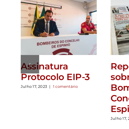
Assinatura
Rep
Protocolo EIP-3
sob
Bom
Julho 17, 2023
|
1 comentário
Con
Esp
Julho 17,