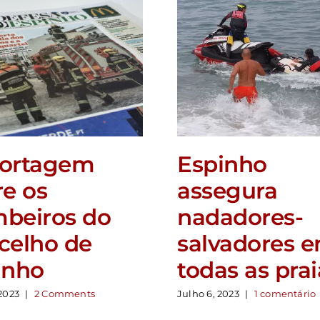
ortagem
Espinho
re os
assegura
beiros do
nadadores-
celho de
salvadores 
inho
todas as prai
 2023
|
2 Comments
Julho 6, 2023
|
1 comentário