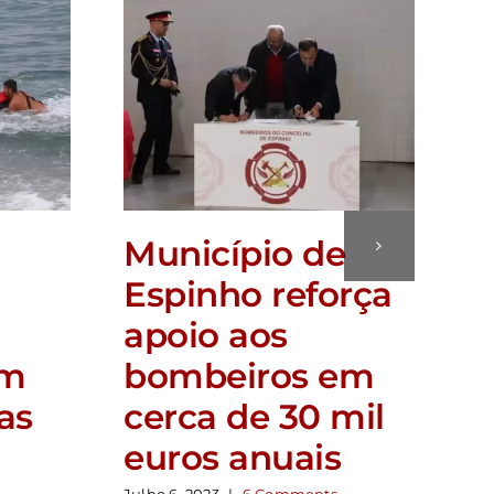
Município de
Espinho reforça
apoio aos
em
bombeiros em
as
cerca de 30 mil
euros anuais
Julho 6, 2023
|
6 Comments