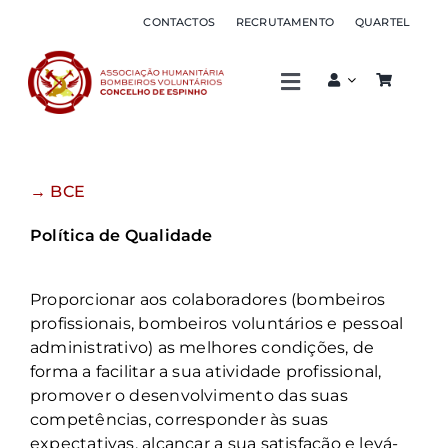
Skip
CONTACTOS
RECRUTAMENTO
QUARTEL
to
content
Toggle
Navigation
Associação
→ BCE
Corpo de bombeiros
Política de Qualidade
Serviços
Proporcionar aos colaboradores (bombeiros
profissionais, bombeiros voluntários e pessoal
Sócios
administrativo) as melhores condições, de
forma a facilitar a sua atividade profissional,
promover o desenvolvimento das suas
Oferta formativa
competências, corresponder às suas
expectativas, alcançar a sua satisfação e levá-