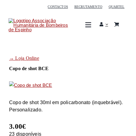
Skip
CONTACTOS
RECRUTAMENTO
QUARTEL
to
content
Toggle
Navigation
Associação
→ Loja Online
Corpo de bombeiros
Copo de shot BCE
Serviços
Sócios
Copo de shot 30ml em policarbonato (inquebrável).
Personalizado.
Oferta formativa
3.00
€
23 disponíveis