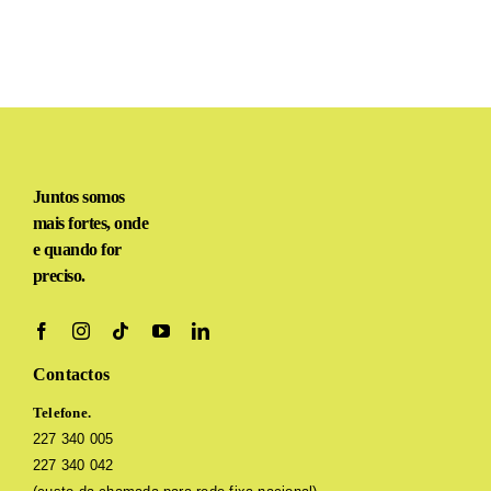
30.49€.
24.49€.
Juntos somos
mais fortes, onde
e quando for
preciso.
Contactos
Telefone.
227 340 005
227 340 042