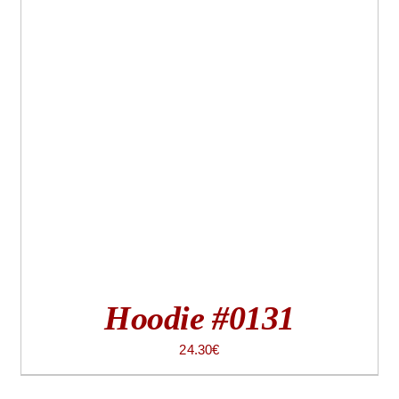
Hoodie #0131
24.30
€